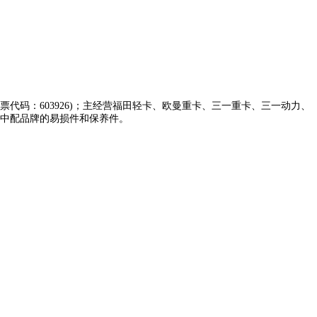
代码：603926)；主经营福田轻卡、欧曼重卡、三一重卡、三一动力、
营中配品牌的易损件和保养件。