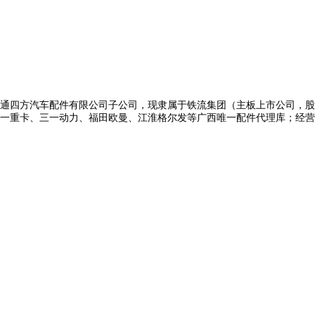
运通四方汽车配件有限公司子公司，现隶属于铁流集团（主板上市公司，股票
三一重卡、三一动力、福田欧曼、江淮格尔发等广西唯一配件代理库；经