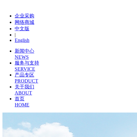
企业采购
网络商城
中文版
|
English
新闻中心
NEWS
服务与支持
SERVICE
产品专区
PRODUCT
关于我们
ABOUT
首页
HOME