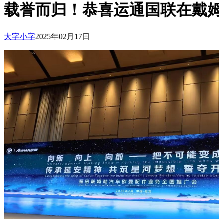
载誉而归！恭喜运通国联在戴
大字
小字
2025年02月17日