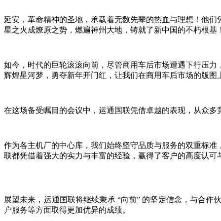
延安，革命精神的圣地，承载着无数先辈的热血与理想！他们
星之火成燎原之势，燃遍神州大地，铸就了新中国的不朽根基
如今，时代的巨轮滚滚向前，尽管商用车后市场遭遇下行压力
辉煌星河梦，勇夺新年开门红，让我们在商用车后市场的版图
在这场备受瞩目的会议中，运通国联凭借卓越的表现，从众多
作为各主机厂的中心库，我们始终坚守品质与服务的双重标准
联都凭借着强大的实力与丰富的经验，赢得了客户的高度认可
展望未来，运通国联将继续秉承 “向前” 的坚定信念，与合
户服务等方面取得更加优异的成绩。