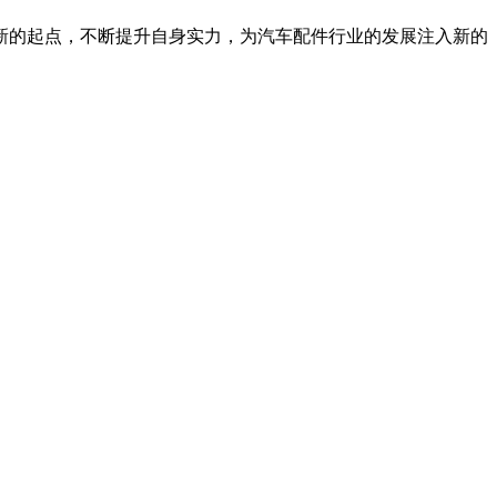
新的起点，不断提升自身实力，为汽车配件行业的发展注入新的