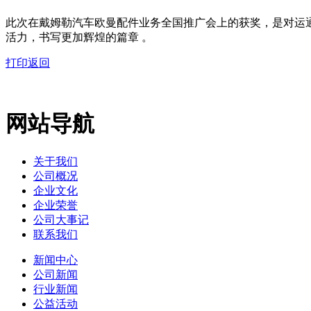
此次在戴姆勒汽车欧曼配件业务全国推广会上的获奖，是对运
活力，书写更加辉煌的篇章 。
打印
返回
网站导航
关于我们
公司概况
企业文化
企业荣誉
公司大事记
联系我们
新闻中心
公司新闻
行业新闻
公益活动