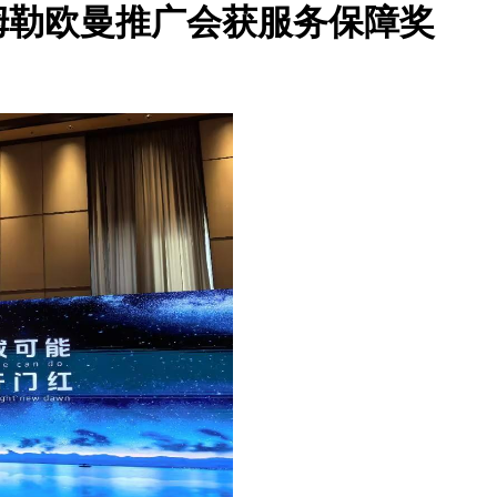
姆勒欧曼推广会获服务保障奖