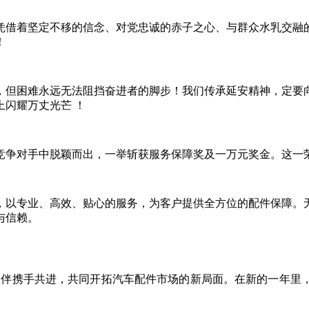
凭借着坚定不移的信念、对党忠诚的赤子之心、与群众水乳交融
！
，但困难永远无法阻挡奋进者的脚步！我们传承延安精神，定要
上闪耀万丈光芒
！
竞争对手中脱颖而出，一举斩获服务保障奖及一万元奖金。这一
，以专业、高效、贴心的服务，为客户提供全方位的配件保障。
与信赖。
作伙伴携手共进，共同开拓汽车配件市场的新局面。在新的一年