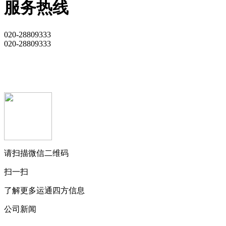
服务热线
020-28809333
020-28809333
请扫描微信二维码
扫一扫
了解更多运通四方信息
公司新闻